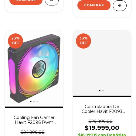
COMPRAR
23
%
33
%
OFF
OFF
Controladora De
Cooler Havit F2093
Pwm Argb 5v Sata
Cooling Fan Gamer
$29.999,00
Havit F2096 Pwm
$19.999,00
1800 Rgb Pc Negro
$24.999,00
$16.999,15
con
Depósito