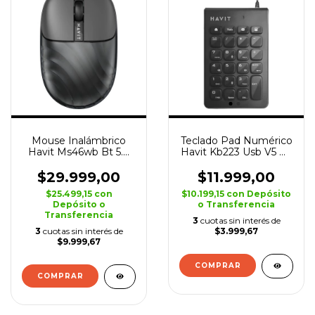
Mouse Inalámbrico
Teclado Pad Numérico
Havit Ms46wb Bt 5.0
Havit Kb223 Usb V5 Pc
1200 Dpi 4 Botones
Notebook
$29.999,00
$11.999,00
$25.499,15
con
$10.199,15
con
Depósito
Depósito o
o Transferencia
Transferencia
3
cuotas sin interés de
3
cuotas sin interés de
$3.999,67
$9.999,67
COMPRAR