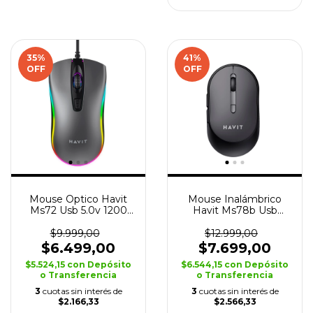
35
%
41
%
OFF
OFF
Mouse Optico Havit
Mouse Inalámbrico
Ms72 Usb 5.0v 1200
Havit Ms78b Usb
Dpi 4 Botones Rgb
3200 Dpi 6 Botones
$9.999,00
$12.999,00
$6.499,00
$7.699,00
$5.524,15
con
Depósito
$6.544,15
con
Depósito
o Transferencia
o Transferencia
3
cuotas sin interés de
3
cuotas sin interés de
$2.166,33
$2.566,33