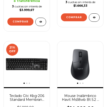
o Transferencia
3
cuotas sin interés de
$1.666,33
3
cuotas sin interés de
$3.999,67
COMPRAR
21
%
OFF
Teclado Gtc Kbg-206
Mouse Inalámbrico
Standard Membrana
Havit Ms58wb Bt 5.2 5
Pc Qwerty Cable Usb
Botones 2400 Dpi