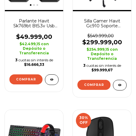
Parlante Havit
Silla Gamer Havit
Sk769bt Bt5.3v Usb
Gc910 Soporte
Led Rgb Stereo
Lumbar Regulable
Reforzada
$49.999,00
$549.999,00
$299.999,00
$42.499,15
con
Depósito o
$254.999,15
con
Transferencia
Depósito o
Transferencia
3
cuotas sin interés de
$16.666,33
3
cuotas sin interés de
$99.999,67
COMPRAR
COMPRAR
30
%
OFF