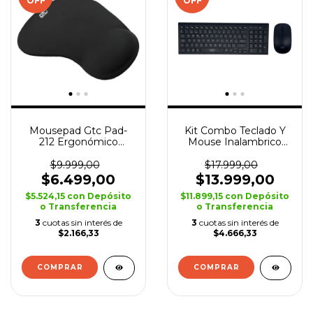
OFF
OFF
Mousepad Gtc Pad-
Kit Combo Teclado Y
212 Ergonómico
Mouse Inalambrico
Apoya Muñeca 23 X 19
Gtc Cbg-026 Usb
X 2
Optico
$9.999,00
$17.999,00
$6.499,00
$13.999,00
$5.524,15
con
Depósito
$11.899,15
con
Depósito
o Transferencia
o Transferencia
3
cuotas sin interés de
3
cuotas sin interés de
$2.166,33
$4.666,33
COMPRAR
COMPRAR