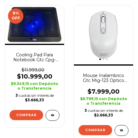
8
%
OFF
Cooling Pad Para
Notebook Gtc Cpg-
013 Base Refrigeración
Usb
$11.999,00
$10.999,00
Mouse Inalambrico
Gtc Mig-123 Optico
$9.349,15
con
Depósito
1600 Dpi Pc Notebook
o Transferencia
$7.999,00
3
cuotas sin interés de
$6.799,15
con
Depósito
$3.666,33
o Transferencia
3
cuotas sin interés de
$2.666,33
COMPRAR
COMPRAR