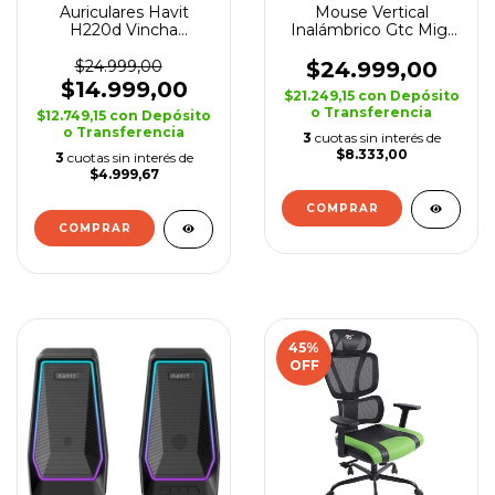
Auriculares Havit
Mouse Vertical
H220d Vincha
Inalámbrico Gtc Mig-
Ajustable Jack 3.5mm
126 Usb Pc Notebook
$24.999,00
$24.999,00
$14.999,00
$21.249,15
con
Depósito
o Transferencia
$12.749,15
con
Depósito
o Transferencia
3
cuotas sin interés de
$8.333,00
3
cuotas sin interés de
$4.999,67
COMPRAR
COMPRAR
45
%
OFF