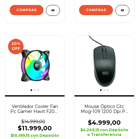
COMPRAR
20
%
OFF
Ventilador Cooler Fan
Mouse Óptico Gtc
Pc Gamer Havit F2095
Mog-109 1200 Dpi Pc
120mm Rgb Led
Notebook
$14.999,00
$4.999,00
$11.999,00
$4.249,15
con
Depósito
o Transferencia
$10.199,15
con
Depósito