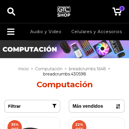
0
Audio y Video
Celulares y Accesorios
Inicio
>
Computación
>
breadcrumbs.1648
>
breadcrumbs.430598
Computación
Filtrar
35
%
22
%