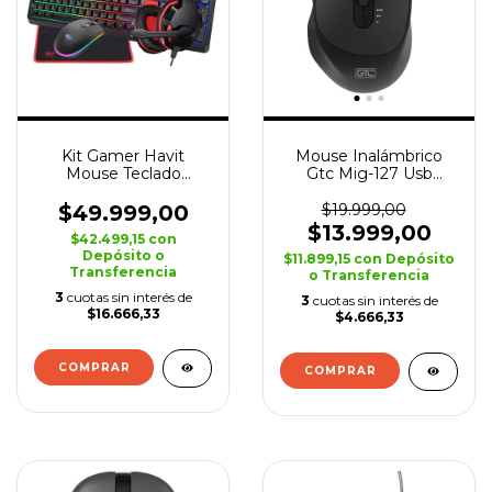
Kit Gamer Havit
Mouse Inalámbrico
Mouse Teclado
Gtc Mig-127 Usb
Auricular Mousepad
2400dpi Pc Notebook
Kb907cm-sp
Negro
$49.999,00
$19.999,00
$13.999,00
$42.499,15
con
Depósito o
$11.899,15
con
Depósito
Transferencia
o Transferencia
3
cuotas sin interés de
3
cuotas sin interés de
$16.666,33
$4.666,33
COMPRAR
COMPRAR