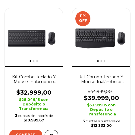
11
%
OFF
Kit Combo Teclado Y
Kit Combo Teclado Y
Mouse Inalámbrico
Mouse Inalámbrico
Havit Kb242GCM
Havit Kb251wb Óptico
Óptico
$32.999,00
$44.999,00
$39.999,00
$28.049,15
con
Depósito o
$33.999,15
con
Transferencia
Depósito o
Transferencia
3
cuotas sin interés de
$10.999,67
3
cuotas sin interés de
$13.333,00
COMPRAR