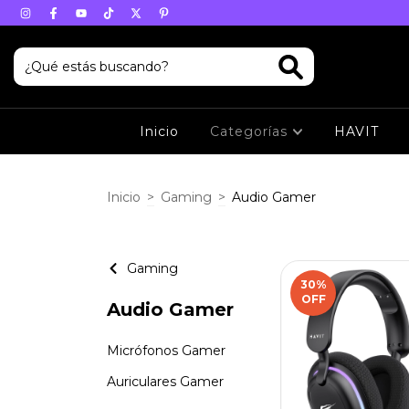
Inicio
Categorías
HAVIT
Inicio
>
Gaming
>
Audio Gamer
Gaming
30
%
OFF
Audio Gamer
Micrófonos Gamer
Auriculares Gamer