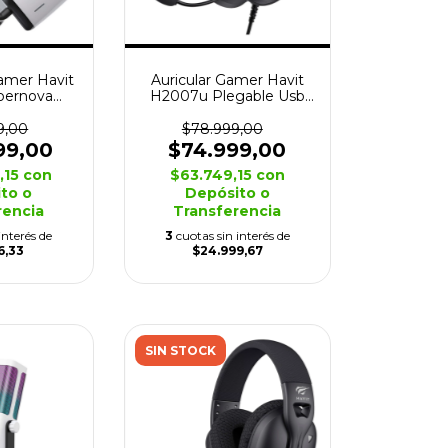
Gamer Havit
Auricular Gamer Havit
pernova
H2007u Plegable Usb
o 7.1 Bt
Ps4 Rgb
9,00
$78.999,00
99,00
$74.999,00
,15
con
$63.749,15
con
to o
Depósito o
rencia
Transferencia
interés de
3
cuotas sin interés de
6,33
$24.999,67
SIN STOCK