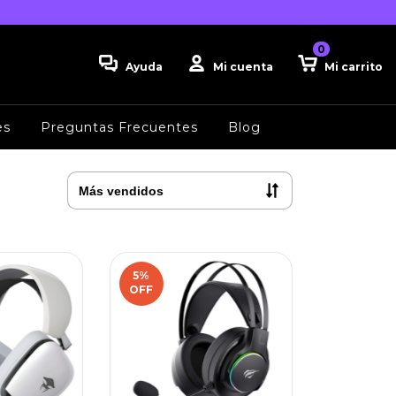
0
Ayuda
Mi cuenta
Mi carrito
es
Preguntas Frecuentes
Blog
5
%
OFF