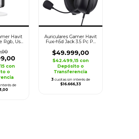
amer Havit
Auriculares Gamer Havit
de Rgb, Usb
Fuxi-h5d Jack 3.5 Pc Ps
Blanco
Notebook
9,00
$49.999,00
99,00
$42.499,15
con
,15
con
Depósito o
to o
Transferencia
rencia
3
cuotas sin interés de
$16.666,33
interés de
3,00