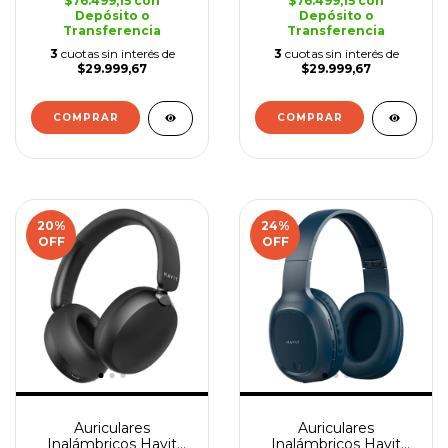
$76.499,15
con
$76.499,15
con
Depósito o
Depósito o
Transferencia
Transferencia
3
cuotas sin interés de
3
cuotas sin interés de
$29.999,67
$29.999,67
COMPRAR
COMPRAR
20
%
24
%
OFF
OFF
Auriculares
Auriculares
Inalámbricos Havit
Inalámbricos Havit