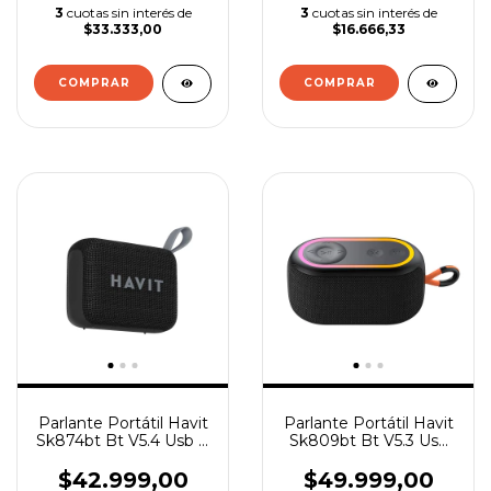
3
cuotas sin interés de
3
cuotas sin interés de
$33.333,00
$16.666,33
COMPRAR
COMPRAR
Parlante Portátil Havit
Parlante Portátil Havit
Sk874bt Bt V5.4 Usb C
Sk809bt Bt V5.3 Usb
Ipx5 Sd Radio
Tipo C Ipx5 Rgb
$42.999,00
$49.999,00