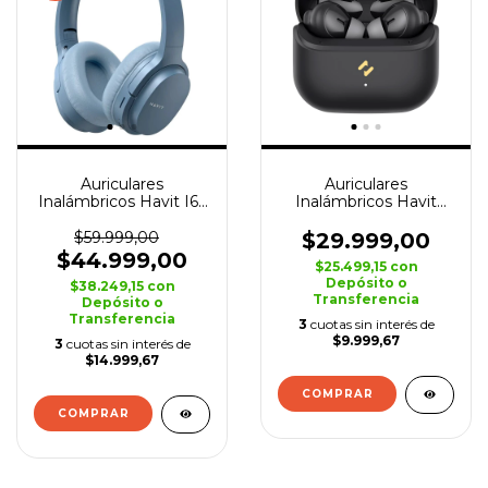
Auriculares
Auriculares
Inalámbricos Havit I62
Inalámbricos Havit
Bt 5.3v 3.5mm
Tw982 Bt V6.0 Usb
Plegable
Tipo C
$59.999,00
$29.999,00
$44.999,00
$25.499,15
con
Depósito o
$38.249,15
con
Transferencia
Depósito o
Transferencia
3
cuotas sin interés de
$9.999,67
3
cuotas sin interés de
$14.999,67
COMPRAR
COMPRAR