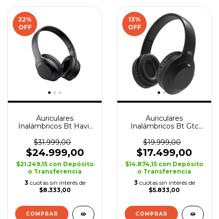
22
%
13
%
OFF
OFF
Auriculares
Auriculares
Inalámbricos Bt Havit
Inalámbricos Bt Gtc
H628bt Vincha Fm Sd
Hsg-198 Micro Usb
$31.999,00
$19.999,00
$24.999,00
$17.499,00
$21.249,15
con
Depósito
$14.874,15
con
Depósito
o Transferencia
o Transferencia
3
cuotas sin interés de
3
cuotas sin interés de
$8.333,00
$5.833,00
COMPRAR
COMPRAR