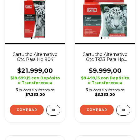
Cartucho Alternativo
Cartucho Alternativo
Gtc Para Hp 904
Gtc T933 Para Hp
6100/6600/6700/7110/75
$21.999,00
$9.999,00
$18.699,15
con
Depósito
$8.499,15
con
Depósito
o Transferencia
o Transferencia
3
cuotas sin interés de
3
cuotas sin interés de
$7.333,00
$3.333,00
COMPRAR
COMPRAR