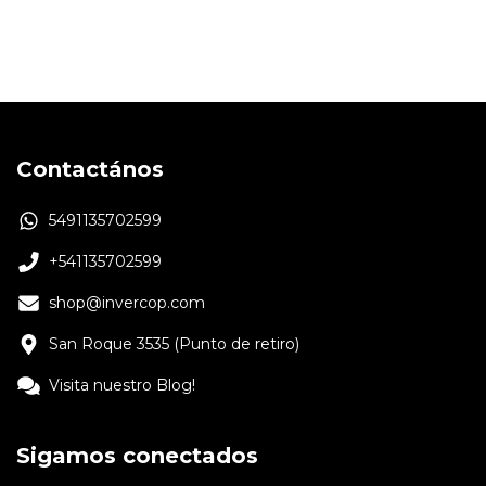
Contactános
5491135702599
+541135702599
shop@invercop.com
San Roque 3535 (Punto de retiro)
Visita nuestro Blog!
Sigamos conectados