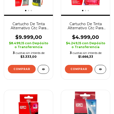
Cartucho De Tinta
Cartucho De Tinta
Alternativo Gtc Para
Alternativo Gtc Para
6820/6815/6810/6812
Epson T47 14ml
$9.999,00
$4.999,00
$8.499,15
con
Depósito
$4.249,15
con
Depósito
o Transferencia
o Transferencia
3
cuotas sin interés de
3
cuotas sin interés de
$3.333,00
$1.666,33
COMPRAR
COMPRAR