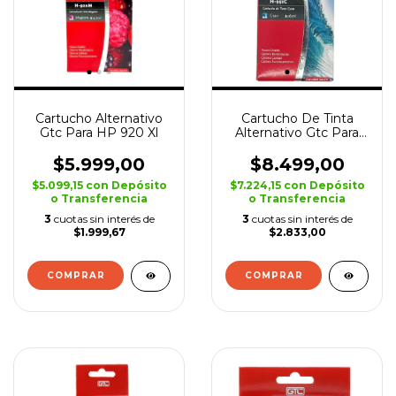
Cartucho Alternativo
Cartucho De Tinta
Gtc Para HP 920 Xl
Alternativo Gtc Para
950/951 Xl
$5.999,00
$8.499,00
$5.099,15
con
Depósito
$7.224,15
con
Depósito
o Transferencia
o Transferencia
3
cuotas sin interés de
3
cuotas sin interés de
$1.999,67
$2.833,00
COMPRAR
COMPRAR