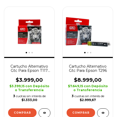
Cartucho Alternativo
Cartucho Alternativo
Gtc Para Epson T117
Gtc Para Epson T296
13ml
$3.999,00
$8.999,00
$3.399,15
con
Depósito
$7.649,15
con
Depósito
o Transferencia
o Transferencia
3
cuotas sin interés de
3
cuotas sin interés de
$1.333,00
$2.999,67