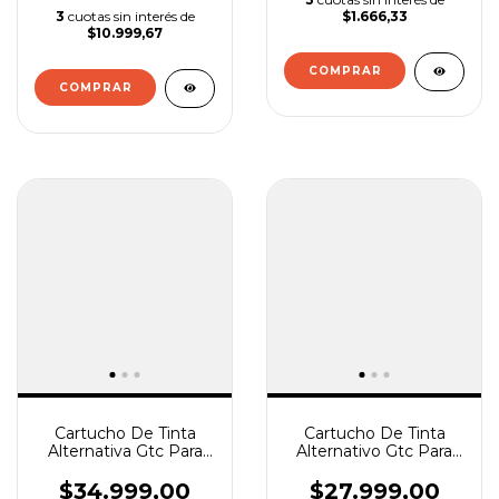
3
cuotas sin interés de
$1.666,33
$10.999,67
COMPRAR
Cartucho De Tinta
Cartucho De Tinta
Alternativa Gtc Para
Alternativo Gtc Para
Hp 75 Xl
Hp 93 Xl
$34.999,00
$27.999,00