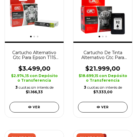
Cartucho Alternativo
Cartucho De Tinta
Gtc Para Epson T115
Alternativo Gtc Para
Negro
Hp 92
$3.499,00
$21.999,00
$2.974,15
con
Depósito
$18.699,15
con
Depósito
o Transferencia
o Transferencia
3
cuotas sin interés de
3
cuotas sin interés de
$1.166,33
$7.333,00
VER
VER