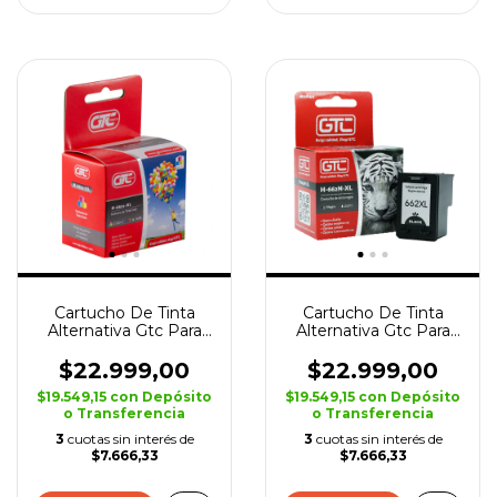
Cartucho De Tinta
Cartucho De Tinta
Alternativa Gtc Para
Alternativa Gtc Para
662 105l Color 21ml
662 105l Negro 22ml
$22.999,00
$22.999,00
$19.549,15
con
Depósito
$19.549,15
con
Depósito
o Transferencia
o Transferencia
3
cuotas sin interés de
3
cuotas sin interés de
$7.666,33
$7.666,33