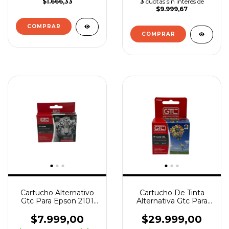
$1.666,33
3
cuotas sin interés de
$9.999,67
COMPRAR
COMPRAR
Cartucho Alternativo
Cartucho De Tinta
Gtc Para Epson 2101
Alternativa Gtc Para
T206
122 Xl Color 21ml
$7.999,00
$29.999,00