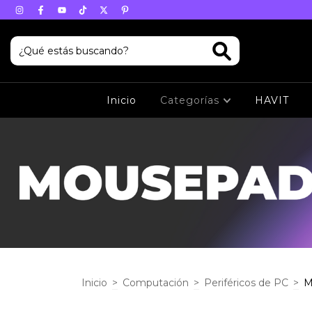
Inicio
Categorías
HAVIT
Inicio
>
Computación
>
Periféricos de PC
>
M