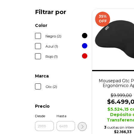
Filtrar por
35
%
OFF
Color
Negro (2)
Azul (1)
Rojo (1)
Marca
Mousepad Gtc P
Ergonómico A
Gtc (2)
Muñeca 23 X 19
$9.999,00
$6.499,
Precio
$5.524,15
c
Depósito 
Desde
Hasta
Transferen
3
cuotas sin inter
$2.166,33