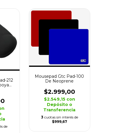
Mousepad Gtc Pad-100
ad-212
De Neoprene
poya
 X 2
$2.999,00
$2.549,15
con
00
Depósito o
on
Transferencia
o
3
cuotas sin interés de
cia
$999,67
és de