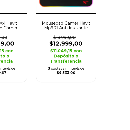
xl Havit
Mousepad Gamer Havit
rce Gamer
Mp901 Antideslizante
x6cm
Led Rgb
9,00
$19.999,00
99,00
$12.999,00
,15
con
$11.049,15
con
to o
Depósito o
rencia
Transferencia
interés de
3
cuotas sin interés de
9,67
$4.333,00