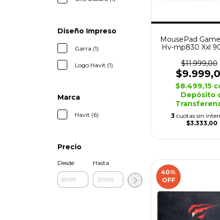
Diseño Impreso
MousePad Gamer
Hv-mp830 Xxl 9
Garra (1)
Antideslizan
$11.999,00
Logo Havit (1)
$9.999,
$8.499,15
c
Depósito 
Marca
Transferen
Havit (6)
3
cuotas sin inter
$3.333,00
Precio
Desde
Hasta
40
%
OFF