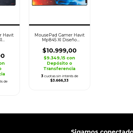
 Havit
MousePad Gamer Havit
l
Mp845 Xl Diseño
te
70x30x3 Antideslizante
$10.999,00
00
$9.349,15
con
on
Depósito o
o
Transferencia
cia
3
cuotas sin interés de
$3.666,33
és de
Sigamos conectad