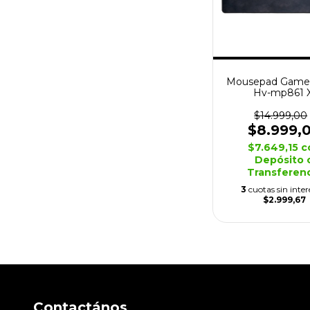
Mousepad Gamer
Hv-mp861 X
Antideslizan
$14.999,00
$8.999,
$7.649,15
c
Depósito 
Transferen
3
cuotas sin inter
$2.999,67
Contactános