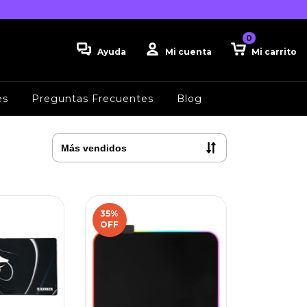
0
Ayuda
Mi cuenta
Mi carrito
es
Preguntas Frecuentes
Blog
35
%
OFF