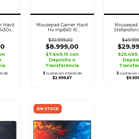
 Havit
Mousepad Gamer Havit
Mousepad X
0x30x3
Hv-mp860 Xl
Stellarisfo
te
Antideslizante
90x40
$10.999,00
$49.99
00
$8.999,00
$29.9
on
$7.649,15
con
$25.499
o
Depósito o
Depósi
cia
Transferencia
Transfe
és de
3
cuotas sin interés de
3
cuotas sin 
$2.999,67
$9.99
SIN STOCK