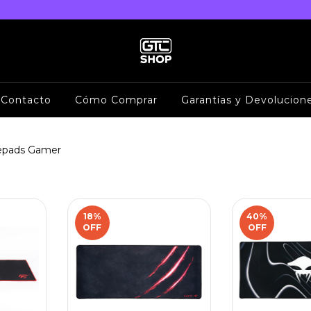
Contacto
Cómo Comprar
Garantías y Devolucion
pads Gamer
18
%
40
%
OFF
OFF