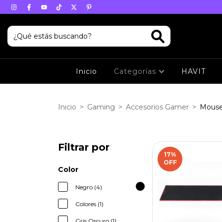
Inicio
Categorías
HAVIT
Inicio
>
Gaming
>
Accesorios Gamer
>
Mouse
Filtrar por
17
%
OFF
Color
Negro (4)
Colores (1)
Gris Oscuro (1)