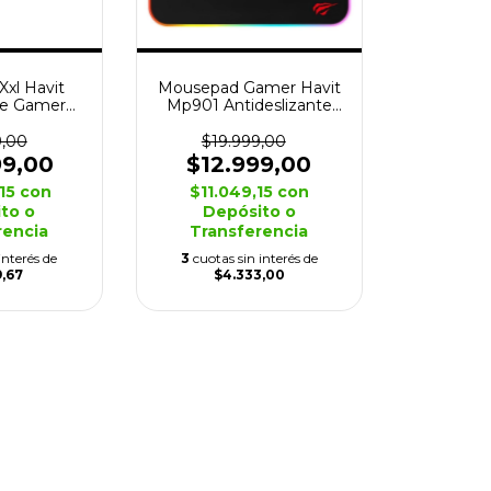
xl Havit
Mousepad Gamer Havit
rce Gamer
Mp901 Antideslizante
x6cm
Led Rgb
9,00
$19.999,00
99,00
$12.999,00
,15
con
$11.049,15
con
to o
Depósito o
rencia
Transferencia
interés de
3
cuotas sin interés de
9,67
$4.333,00