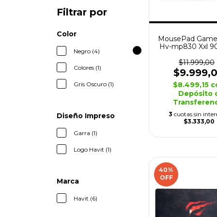
Filtrar por
Color
MousePad Gamer
Hv-mp830 Xxl 9
Negro (4)
Antideslizan
$11.999,00
Colores (1)
$9.999,
$8.499,15
c
Gris Oscuro (1)
Depósito 
Transferen
3
cuotas sin inter
Diseño Impreso
$3.333,00
Garra (1)
Logo Havit (1)
40
%
OFF
Marca
Havit (6)