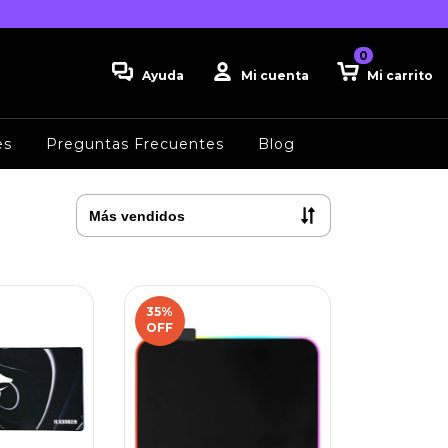
0
Ayuda
Mi cuenta
Mi carrito
es
Preguntas Frecuentes
Blog
35
%
OFF