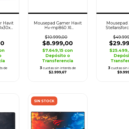
 Havit
Mousepad Gamer Havit
Mousepad X
0x30x3
Hv-mp860 Xl
Stellarisfo
te
Antideslizante
90x40
$10.999,00
$49.99
00
$8.999,00
$29.9
on
$7.649,15
con
$25.499
o
Depósito o
Depósi
cia
Transferencia
Transfe
és de
3
cuotas sin interés de
3
cuotas sin 
$2.999,67
$9.99
SIN STOCK