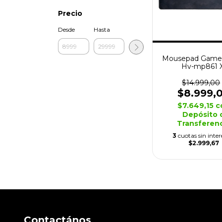
Precio
Desde
Hasta
Mousepad Gamer
Hv-mp861 X
Antideslizan
$14.999,00
$8.999,
$7.649,15
c
Depósito 
Transferen
3
cuotas sin inter
$2.999,67
Contactános