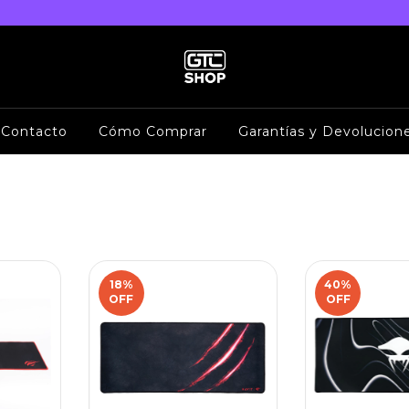
Contacto
Cómo Comprar
Garantías y Devolucion
18
%
40
%
OFF
OFF