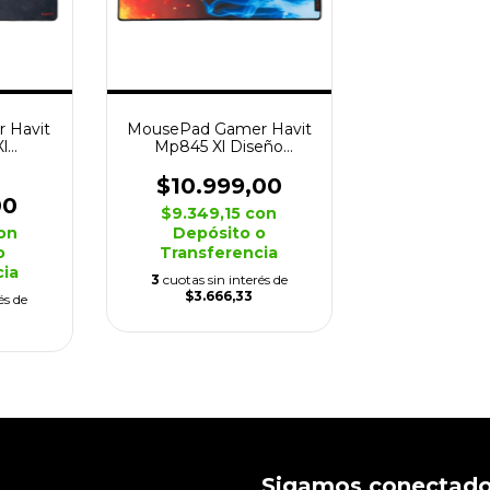
 Havit
MousePad Gamer Havit
l
Mp845 Xl Diseño
te
70x30x3 Antideslizante
$10.999,00
00
$9.349,15
con
on
Depósito o
o
Transferencia
cia
3
cuotas sin interés de
$3.666,33
és de
Sigamos conectad