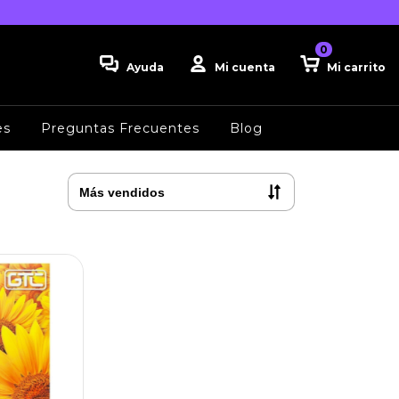
0
Ayuda
Mi cuenta
Mi carrito
es
Preguntas Frecuentes
Blog