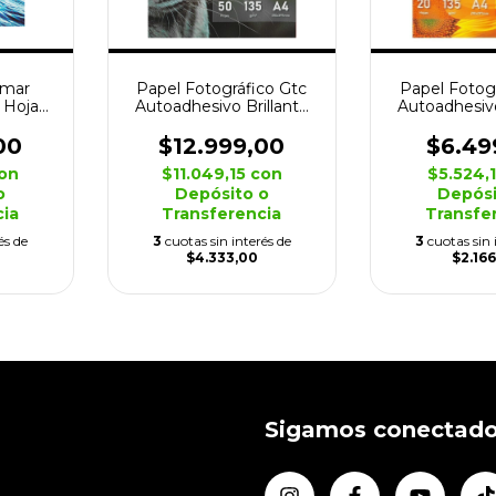
imar
Papel Fotográfico Gtc
Papel Fotog
 Hojas
Autoadhesivo Brillante
Autoadhesivo
ium
50 Hojas 135grs
20 Hoja
00
$12.999,00
$6.49
on
$11.049,15
con
$5.524,
o
Depósito o
Depósi
cia
Transferencia
Transfe
és de
3
cuotas sin interés de
3
cuotas sin 
$4.333,00
$2.166
Sigamos conectad