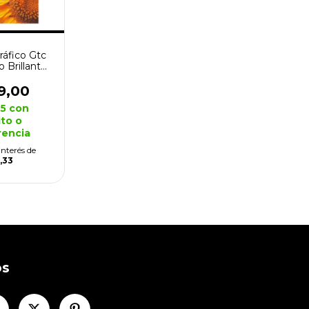
ráfico Gtc
 Brillante
s 135g
9,00
15
con
to o
rencia
interés de
,33
os