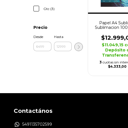
Gtc (3)
Papel A4 Subl
Sublimacion 100
Precio
100grs Prem
$12.999,
Desde
Hasta
$11.049,15
c
Depósito 
Transferen
3
cuotas sin inter
$4.333,00
Contactános
5491135702599