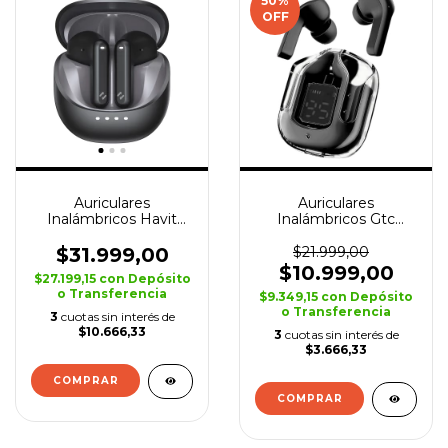
50
%
OFF
Auriculares
Auriculares
Inalámbricos Havit
Inalámbricos Gtc
Tw931 Bt Usb Tipo C
Alchemy Earbuds
Bluetooth 5.0
$31.999,00
$21.999,00
$10.999,00
$27.199,15
con
Depósito
o Transferencia
$9.349,15
con
Depósito
o Transferencia
3
cuotas sin interés de
$10.666,33
3
cuotas sin interés de
$3.666,33
COMPRAR
COMPRAR