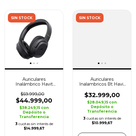
SIN STOCK
SIN STOCK
Auriculares
Auriculares
Inalámbrico Havit
Inalambricos Bt Havit
H612bt Pro Vincha
Tw969 In Ear
V5.4
$59.999,00
$32.999,00
$44.999,00
$28.049,15
con
Depósito o
$38.249,15
con
Transferencia
Depósito o
Transferencia
3
cuotas sin interés de
$10.999,67
3
cuotas sin interés de
$14.999,67