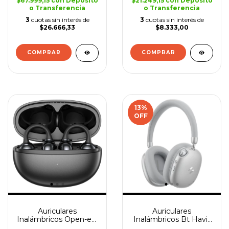
$67.999,15
con
Depósito
$21.249,15
con
Depósito
o Transferencia
o Transferencia
3
cuotas sin interés de
3
cuotas sin interés de
$26.666,33
$8.333,00
COMPRAR
COMPRAR
13
%
OFF
Auriculares
Auriculares
Inalámbricos Open-ear
Inalámbricos Bt Havit
Havit Ows928 V5.4
H670bt Enc Anc Hires