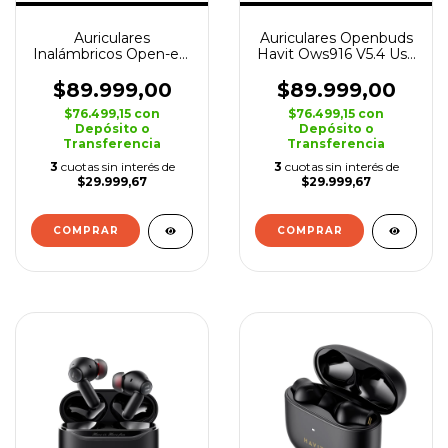
Auriculares
Auriculares Openbuds
Inalámbricos Open-ear
Havit Ows916 V5.4 Usb
Havit Ows914 V5.3 Usb
C
- C
$89.999,00
$89.999,00
$76.499,15
con
$76.499,15
con
Depósito o
Depósito o
Transferencia
Transferencia
3
cuotas sin interés de
3
cuotas sin interés de
$29.999,67
$29.999,67
COMPRAR
COMPRAR