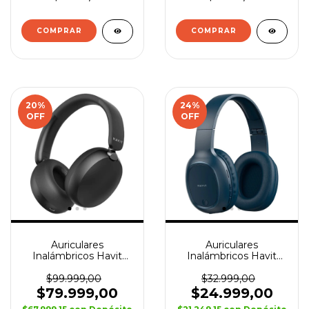
COMPRAR
COMPRAR
20
%
24
%
OFF
OFF
Auriculares
Auriculares
Inalámbricos Havit
Inalámbricos Havit
H682bt Pro Bt 5.4v
H2590bt Pro Bt 5.1v
Plegable
Fm 3.5 Mm
$99.999,00
$32.999,00
$79.999,00
$24.999,00