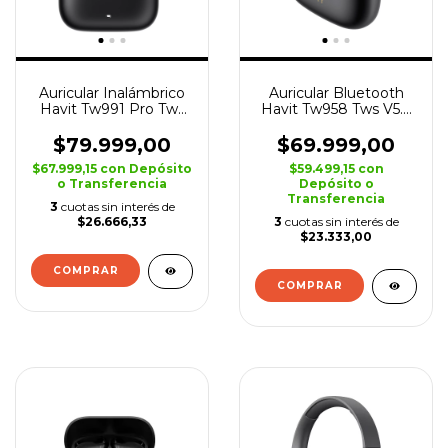
Auricular Inalámbrico
Auricular Bluetooth
Havit Tw991 Pro Tws
Havit Tw958 Tws V5.3
Anc Híbrida
Cancelación Ruido
$79.999,00
$69.999,00
$67.999,15
con
Depósito
$59.499,15
con
o Transferencia
Depósito o
Transferencia
3
cuotas sin interés de
$26.666,33
3
cuotas sin interés de
$23.333,00
COMPRAR
COMPRAR