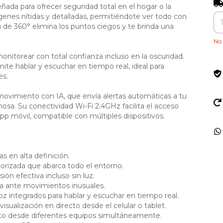
Ent
ñada para ofrecer seguridad total en el hogar o la
genes nítidas y detalladas, permitiéndote ver todo con
a de 360° elimina los puntos ciegos y te brinda una
No 
 monitorear con total confianza incluso en la oscuridad.
ite hablar y escuchar en tiempo real, ideal para
es.
movimiento con IA, que envía alertas automáticas a tu
hosa. Su conectividad Wi-Fi 2.4GHz facilita el acceso
p móvil, compatible con múltiples dispositivos.
s en alta definición.
torizada que abarca todo el entorno.
ión efectiva incluso sin luz.
rta ante movimientos inusuales.
oz integrados para hablar y escuchar en tiempo real.
isualización en directo desde el celular o tablet.
oto desde diferentes equipos simultáneamente.