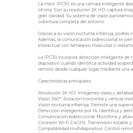
La Havit IPC30 es una cámara inteligente dise
oficina. Con su resolución 2K HD, captura imá
gran claridad. Su sistema de visión panorámic
cobertura completa del entorno.
Gracias a su visión nocturna infrarroja, podrás
Además, la comunicación bidireccional te perm
interactuar con familiares, mascotas o visitant
La IPC30 incorpora detección inteligente de 
dispositivo cuando identifica actividad sospec
remoto desde cualquier lugar mediante una ap
Características principales:
Resolución 2K HD: Imágenes claras y detallada
Visión 360°: Rotación horizontal y vertical mo
Visión nocturna infrarroja: Permite una supervis
Detección inteligente por IA: Identifica y ale
Comunicación bidireccional: Micrófono y altav
Conexión Wi-Fi 2.4GHz: Transmisión estable y v
Compatibilidad multidispositivo: Control rem