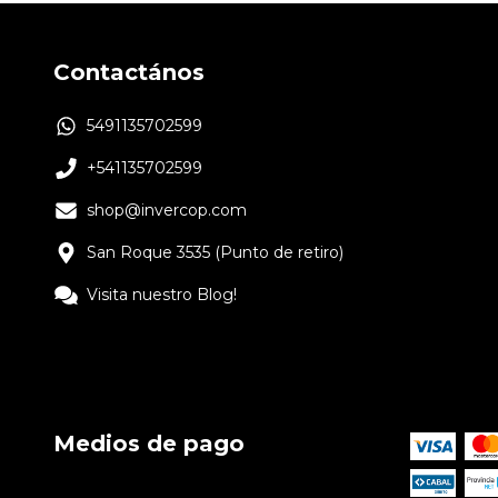
Contactános
5491135702599
+541135702599
shop@invercop.com
San Roque 3535 (Punto de retiro)
Visita nuestro Blog!
Medios de pago