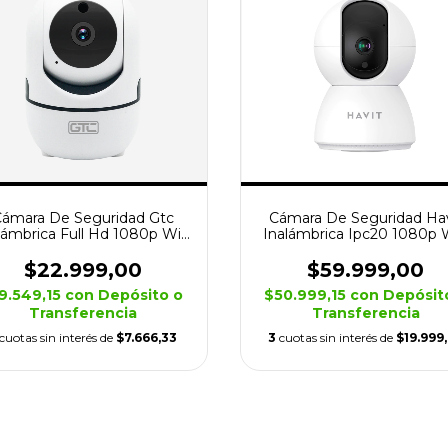
ámara De Seguridad Gtc
Cámara De Seguridad Hav
lámbrica Full Hd 1080p Wifi
Inalámbrica Ipc20 1080p W
Sd
Hd
$22.999,00
$59.999,00
9.549,15
con
Depósito o
$50.999,15
con
Depósit
Transferencia
Transferencia
cuotas sin interés de
$7.666,33
3
cuotas sin interés de
$19.999