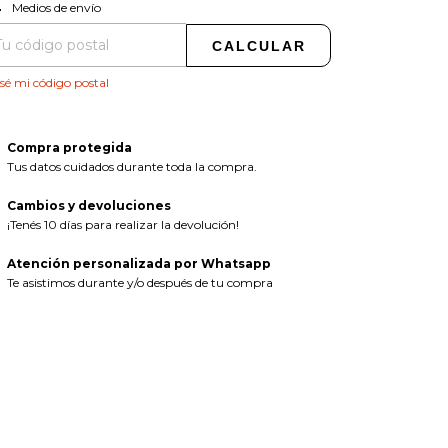
CAMBIAR CP
regas para el CP:
Medios de envío
CALCULAR
sé mi código postal
Compra protegida
Tus datos cuidados durante toda la compra.
Cambios y devoluciones
¡Tenés 10 días para realizar la devolución!
Atención personalizada por Whatsapp
Te asistimos durante y/o después de tu compra