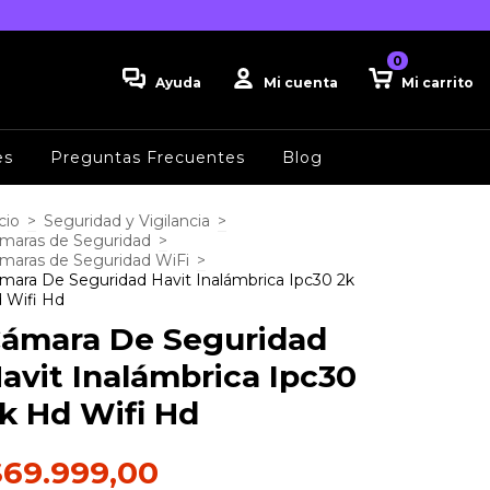
0
Ayuda
Mi cuenta
Mi carrito
es
Preguntas Frecuentes
Blog
cio
>
Seguridad y Vigilancia
>
maras de Seguridad
>
maras de Seguridad WiFi
>
mara De Seguridad Havit Inalámbrica Ipc30 2k
 Wifi Hd
ámara De Seguridad
avit Inalámbrica Ipc30
k Hd Wifi Hd
$69.999,00