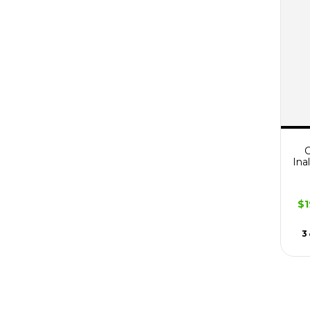
C
Ina
$1
3