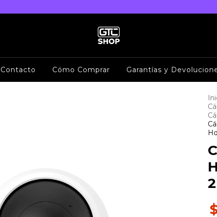
Contacto
Cómo Comprar
Garantías y Devolucion
Ini
Cá
Cá
Cá
Hd
C
H
2