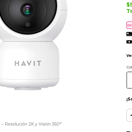
$
T
Ve
Col
¡S
– Resolución 2K y Visión 360°