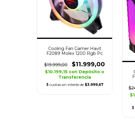
Cooling Fan Gamer Havit
F2089 Molex 1200 Rgb Pc
$11.999,00
$19.999,00
$10.199,15
con
Depósito o
F
Transferencia
3
cuotas sin interés de
$3.999,67
$2
$1
3