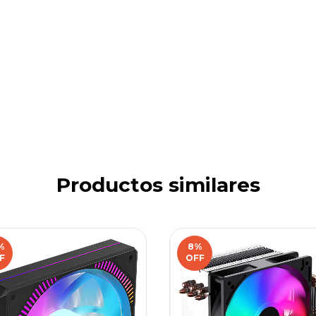
Productos similares
%
8
%
F
OFF