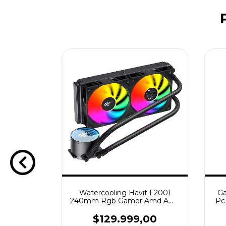
it F2002
Watercooling Havit F2001
Ga
 Amd Am5
240mm Rgb Gamer Amd Am5
Pc
Intel 1700
0
$129.999,00