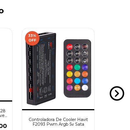
o
33
%
SIN STOC
OFF
928
Waterco
ver
360mm R
Controladora De Cooler Havit
F2093 Pwm Argb 5v Sata
,00
$