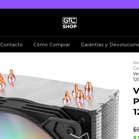
Contacto
Cómo Comprar
Garantías y Devolucion
Ini
Co
Ve
12
V
P
1
$
$