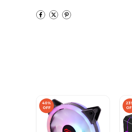
40
%
23
OFF
OF