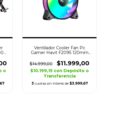
er
Ventilador Cooler Fan Pc
00
Gamer Havit F2095 120mm
Rgb Led
00
$11.999,00
$14.999,00
o o
$10.199,15
con
Depósito o
Transferencia
,67
3
cuotas sin interés de
$3.999,67