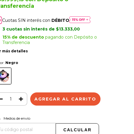
ransferencia
Cuotas SIN interés con
DÉBITO
3
cuotas sin interés de
$13.333,00
15% de descuento
pagando con Depósito o
Transferencia
r más detalles
or:
Negro
CAMBIAR CP
regas para el CP:
Medios de envío
CALCULAR