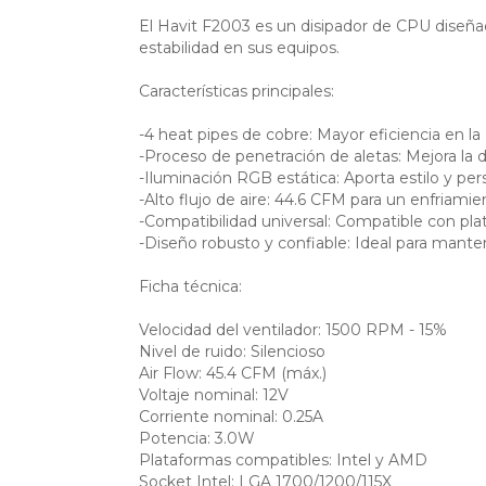
El Havit F2003 es un disipador de CPU diseñ
estabilidad en sus equipos.
Características principales:
-4 heat pipes de cobre: Mayor eficiencia en la
-Proceso de penetración de aletas: Mejora la d
-Iluminación RGB estática: Aporta estilo y pe
-Alto flujo de aire: 44.6 CFM para un enfriamie
-Compatibilidad universal: Compatible con pl
-Diseño robusto y confiable: Ideal para mant
Ficha técnica:
Velocidad del ventilador: 1500 RPM - 15%
Nivel de ruido: Silencioso
Air Flow: 45.4 CFM (máx.)
Voltaje nominal: 12V
Corriente nominal: 0.25A
Potencia: 3.0W
Plataformas compatibles: Intel y AMD
Socket Intel: LGA 1700/1200/115X