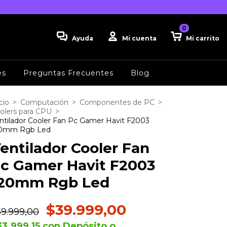
0
Ayuda
Mi cuenta
Mi carrito
es
Preguntas Frecuentes
Blog
cio
>
Computación
>
Componentes de PC
>
olers para CPU
>
ntilador Cooler Fan Pc Gamer Havit F2003
0mm Rgb Led
entilador Cooler Fan
c Gamer Havit F2003
20mm Rgb Led
$39.999,00
59.999,00
33.999,15
con
Depósito o