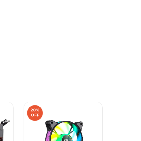
20
%
OFF