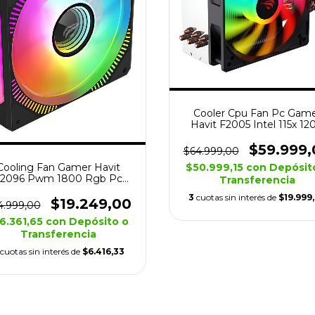
Cooler Cpu Fan Pc Gam
Havit F2005 Intel 115x 12
1700 Rgb
$59.999,
$64.999,00
Cooling Fan Gamer Havit
$50.999,15
con
Depósit
2096 Pwm 1800 Rgb Pc
Transferencia
Negro
3
cuotas sin interés de
$19.999
$19.249,00
4.999,00
6.361,65
con
Depósito o
Transferencia
cuotas sin interés de
$6.416,33