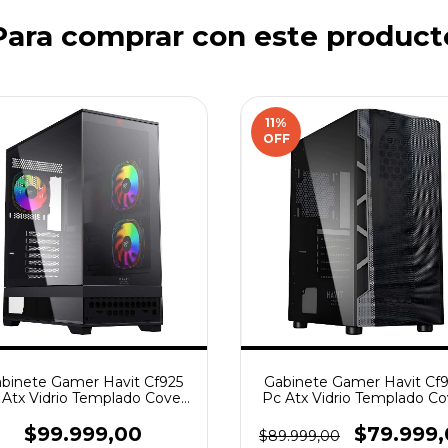
Para comprar con este product
11
%
OFF
binete Gamer Havit Cf925
Gabinete Gamer Havit Cf
 Atx Vidrio Templado Cover
Pc Atx Vidrio Templado Co
Psu
Psu
$99.999,00
$79.999
$89.999,00